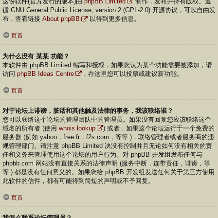
这份软件(官方发行的版本)由
phpBB Limited
制作，发布并持有版权。遵
循 GNU General Public License, version 2 (GPL-2.0) 开源协议，可以自由发
布，查看链接
About phpBB
以得到更多信息。
页首
为什么没有 某某 功能？
本软件由 phpBB Limited 编写和授权，如果您认为某个功能需要被添加，请
访问
phpBB Ideas Centre
，在这里您可以投票或建议新功能。
页首
对于论坛上诽谤，脏话和其他触及法律的事务，我该联络谁？
您可以联络这个论坛的管理团队中的管理员。如果没有回复您应该联络这个
域名的所有者 (使用
whois lookup
) 或者，如果这个论坛运行于一个免费的
服务器 (例如 yahoo，free.fr，f2s.com，等等.)，联络管理者或者服务商的违
规管理部门。请注意 phpBB Limited 决没有控制并且无论如何没有相关的责
任和义务来管理使用这个论坛的用户行为。对 phpBB 开发组发布任何与
phpbb.com 网站没有直接关系的法律声明 (服务中断，连带责任，诽谤，等
等.) 都是没有任何意义的。如果您给 phpBB 开发组发送任何关于第三方使用
此软件的信件，都有可能得到简短的声明或不予回复。
页首
我怎么联系论坛管理员？