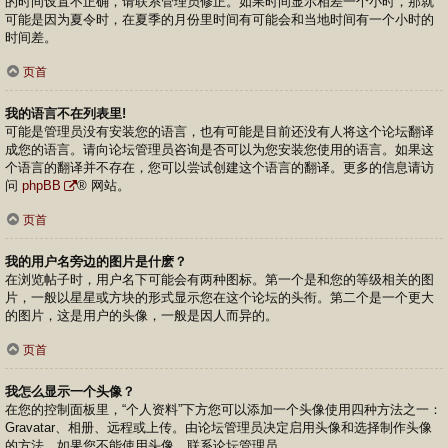
的时间设置不正确，请联系管理员修正。如果时间显示相差一个小时，那就
可能是因为夏令时，在夏季的月份里时间有可能会和当地时间有一个小时的
时间差。
页首
我的语言不在列表里!
可能是管理员没有安装您的语言，也有可能是目前还没有人将这个论坛翻译
成您的语言。请向论坛管理员咨询是否可以为您安装您使用的语言。如果这
个语言的翻译并不存在，您可以尝试创建这个语言的翻译。更多的信息请访
问
phpBB
® 网站。
页首
我的用户名旁边的图片是什麽？
在浏览帖子时，用户名下可能会有两种图标。第一个是和您的等级相关的图
片，一般以星星或方块的形式显示您在这个论坛的头衔。第二个是一个更大
的图片，这是用户的头像，一般是因人而异的。
页首
我怎么显示一个头像？
在您的控制面板里，“个人资料”下方您可以添加一个头像使用四种方法之一：
Gravatar、相册、远程或上传。由论坛管理员决定启用头像和选择制作头像
的方法。如果您不能使用头像，联系论坛管理员。