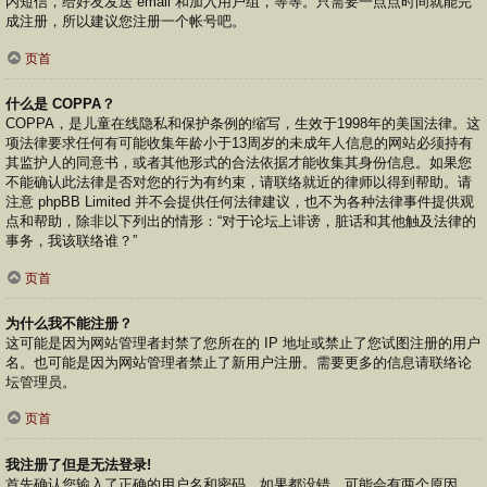
内短信，给好友发送 email 和加入用户组，等等。只需要一点点时间就能完
成注册，所以建议您注册一个帐号吧。
页首
什么是 COPPA？
COPPA，是儿童在线隐私和保护条例的缩写，生效于1998年的美国法律。这
项法律要求任何有可能收集年龄小于13周岁的未成年人信息的网站必须持有
其监护人的同意书，或者其他形式的合法依据才能收集其身份信息。如果您
不能确认此法律是否对您的行为有约束，请联络就近的律师以得到帮助。请
注意 phpBB Limited 并不会提供任何法律建议，也不为各种法律事件提供观
点和帮助，除非以下列出的情形：“对于论坛上诽谤，脏话和其他触及法律的
事务，我该联络谁？”
页首
为什么我不能注册？
这可能是因为网站管理者封禁了您所在的 IP 地址或禁止了您试图注册的用户
名。也可能是因为网站管理者禁止了新用户注册。需要更多的信息请联络论
坛管理员。
页首
我注册了但是无法登录!
首先确认您输入了正确的用户名和密码。如果都没错，可能会有两个原因。