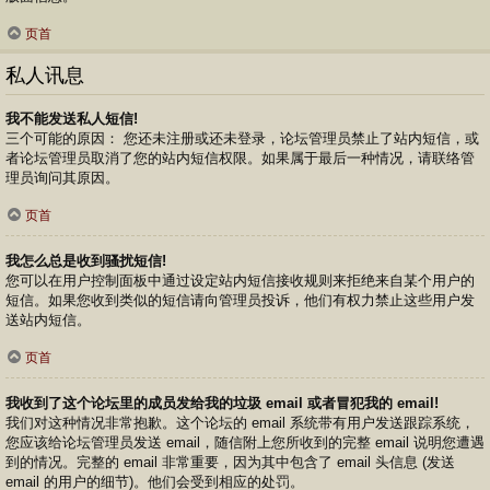
页首
私人讯息
我不能发送私人短信!
三个可能的原因： 您还未注册或还未登录，论坛管理员禁止了站内短信，或
者论坛管理员取消了您的站内短信权限。如果属于最后一种情况，请联络管
理员询问其原因。
页首
我怎么总是收到骚扰短信!
您可以在用户控制面板中通过设定站内短信接收规则来拒绝来自某个用户的
短信。如果您收到类似的短信请向管理员投诉，他们有权力禁止这些用户发
送站内短信。
页首
我收到了这个论坛里的成员发给我的垃圾 email 或者冒犯我的 email!
我们对这种情况非常抱歉。这个论坛的 email 系统带有用户发送跟踪系统，
您应该给论坛管理员发送 email，随信附上您所收到的完整 email 说明您遭遇
到的情况。完整的 email 非常重要，因为其中包含了 email 头信息 (发送
email 的用户的细节)。他们会受到相应的处罚。