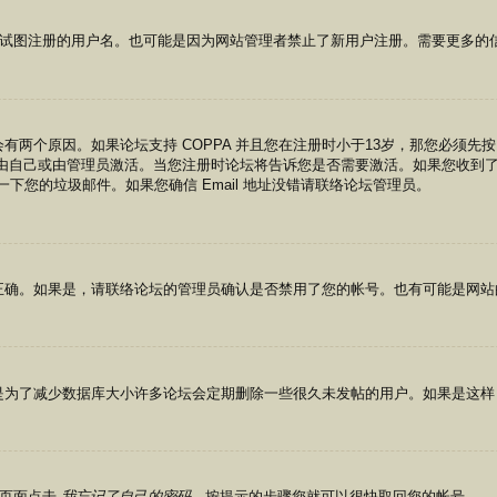
了您试图注册的用户名。也可能是因为网站管理者禁止了新用户注册。需要更多的
有两个原因。如果论坛支持 COPPA 并且您在注册时小于13岁，那您必须
自己或由管理员激活。当您注册时论坛将告诉您是否需要激活。如果您收到了 e
检查一下您的垃圾邮件。如果您确信 Email 地址没错请联络论坛管理员。
正确。如果是，请联络论坛的管理员确认是否禁用了您的帐号。也有可能是网站
是为了减少数据库大小许多论坛会定期删除一些很久未发帖的用户。如果是这样
录页面点击
我忘记了自己的密码
，按提示的步骤您就可以很快取回您的帐号。