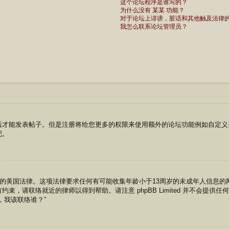
这个论坛程序是谁写的？
为什么没有 某某 功能？
对于论坛上诽谤，脏话和其他触及法律
我怎么联系论坛管理员？
才能发表帖子。但是注册将给您更多的权限来使用额外的论坛功能例如自定义头像
吧。
8年的美国法律。这项法律要求任何有可能收集年龄小于13周岁的未成年人信息
，请联络就近的律师以得到帮助。请注意 phpBB Limited 并不会提
，我该联络谁？”