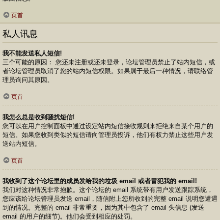
页首
私人讯息
我不能发送私人短信!
三个可能的原因： 您还未注册或还未登录，论坛管理员禁止了站内短信，或
者论坛管理员取消了您的站内短信权限。如果属于最后一种情况，请联络管
理员询问其原因。
页首
我怎么总是收到骚扰短信!
您可以在用户控制面板中通过设定站内短信接收规则来拒绝来自某个用户的
短信。如果您收到类似的短信请向管理员投诉，他们有权力禁止这些用户发
送站内短信。
页首
我收到了这个论坛里的成员发给我的垃圾 email 或者冒犯我的 email!
我们对这种情况非常抱歉。这个论坛的 email 系统带有用户发送跟踪系统，
您应该给论坛管理员发送 email，随信附上您所收到的完整 email 说明您遭遇
到的情况。完整的 email 非常重要，因为其中包含了 email 头信息 (发送
email 的用户的细节)。他们会受到相应的处罚。