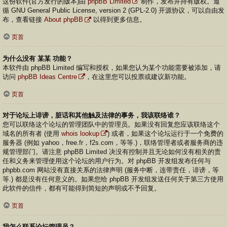
这份软件(官方发行的版本)由
phpBB Limited
制作，发布并持有版权。遵
循 GNU General Public License, version 2 (GPL-2.0) 开源协议，可以自由发
布，查看链接
About phpBB
以得到更多信息。
页首
为什么没有 某某 功能？
本软件由 phpBB Limited 编写和授权，如果您认为某个功能需要被添加，请
访问
phpBB Ideas Centre
，在这里您可以投票或建议新功能。
页首
对于论坛上诽谤，脏话和其他触及法律的事务，我该联络谁？
您可以联络这个论坛的管理团队中的管理员。如果没有回复您应该联络这个
域名的所有者 (使用
whois lookup
) 或者，如果这个论坛运行于一个免费的
服务器 (例如 yahoo，free.fr，f2s.com，等等.)，联络管理者或者服务商的违
规管理部门。请注意 phpBB Limited 决没有控制并且无论如何没有相关的责
任和义务来管理使用这个论坛的用户行为。对 phpBB 开发组发布任何与
phpbb.com 网站没有直接关系的法律声明 (服务中断，连带责任，诽谤，等
等.) 都是没有任何意义的。如果您给 phpBB 开发组发送任何关于第三方使用
此软件的信件，都有可能得到简短的声明或不予回复。
页首
我怎么联系论坛管理员？