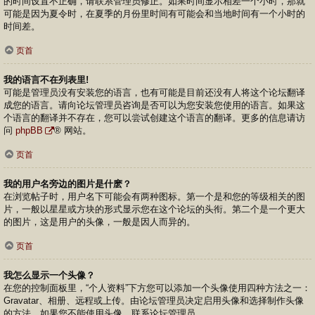
的时间设置不正确，请联系管理员修正。如果时间显示相差一个小时，那就
可能是因为夏令时，在夏季的月份里时间有可能会和当地时间有一个小时的
时间差。
页首
我的语言不在列表里!
可能是管理员没有安装您的语言，也有可能是目前还没有人将这个论坛翻译
成您的语言。请向论坛管理员咨询是否可以为您安装您使用的语言。如果这
个语言的翻译并不存在，您可以尝试创建这个语言的翻译。更多的信息请访
问
phpBB
® 网站。
页首
我的用户名旁边的图片是什麽？
在浏览帖子时，用户名下可能会有两种图标。第一个是和您的等级相关的图
片，一般以星星或方块的形式显示您在这个论坛的头衔。第二个是一个更大
的图片，这是用户的头像，一般是因人而异的。
页首
我怎么显示一个头像？
在您的控制面板里，“个人资料”下方您可以添加一个头像使用四种方法之一：
Gravatar、相册、远程或上传。由论坛管理员决定启用头像和选择制作头像
的方法。如果您不能使用头像，联系论坛管理员。