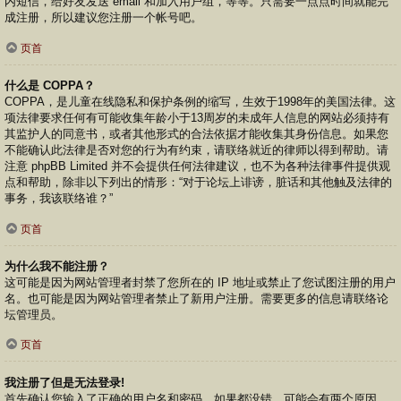
内短信，给好友发送 email 和加入用户组，等等。只需要一点点时间就能完
成注册，所以建议您注册一个帐号吧。
页首
什么是 COPPA？
COPPA，是儿童在线隐私和保护条例的缩写，生效于1998年的美国法律。这
项法律要求任何有可能收集年龄小于13周岁的未成年人信息的网站必须持有
其监护人的同意书，或者其他形式的合法依据才能收集其身份信息。如果您
不能确认此法律是否对您的行为有约束，请联络就近的律师以得到帮助。请
注意 phpBB Limited 并不会提供任何法律建议，也不为各种法律事件提供观
点和帮助，除非以下列出的情形：“对于论坛上诽谤，脏话和其他触及法律的
事务，我该联络谁？”
页首
为什么我不能注册？
这可能是因为网站管理者封禁了您所在的 IP 地址或禁止了您试图注册的用户
名。也可能是因为网站管理者禁止了新用户注册。需要更多的信息请联络论
坛管理员。
页首
我注册了但是无法登录!
首先确认您输入了正确的用户名和密码。如果都没错，可能会有两个原因。