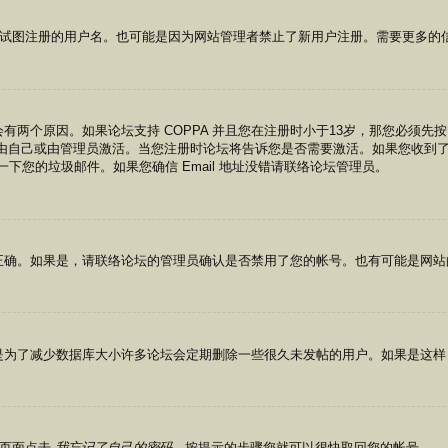
了您试图注册的用户名。也可能是因为网站管理者禁止了新用户注册。需要更多的
有两个原因。如果论坛支持 COPPA 并且您在注册时小于13岁，那您必须
自己或由管理员激活。当您注册时论坛将告诉您是否需要激活。如果您收到了 e
检查一下您的垃圾邮件。如果您确信 Email 地址没错请联络论坛管理员。
正确。如果是，请联络论坛的管理员确认是否禁用了您的帐号。也有可能是网站
是为了减少数据库大小许多论坛会定期删除一些很久未发帖的用户。如果是这样
录页面点击
我忘记了自己的密码
，按提示的步骤您就可以很快取回您的帐号。