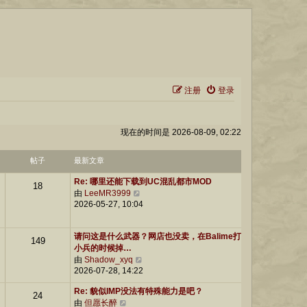
注册
登录
现在的时间是 2026-08-09, 02:22
帖子
最新文章
Re: 哪里还能下载到UC混乱都市MOD
18
由
LeeMR3999
查
2026-05-27, 10:04
看
最
新
请问这是什么武器？网店也没卖，在Balime打
帖
149
小兵的时候掉…
子
由
Shadow_xyq
查
2026-07-28, 14:22
看
最
Re: 貌似IMP没法有特殊能力是吧？
新
24
由
但愿长醉
查
帖