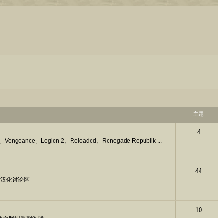
主题
4
nce、Legion 2、Reloaded、Renegade Republik ...
44
关汉化讨论区
10