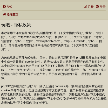
FAQ
注册
登录
论坛首页
玩吧 - 隐私政策
本政策用于详细解释 “玩吧” 和其附属的公司 （下文中指代 “我们”, “我方”， “我们
的”， “玩吧”, “https://forum.playbar.org”） 和 phpBB （下文指代 “他们”， “他方”，
“他们的”， “phpBB 软件”， “www.phpbb.com”， “phpBB Limited”， “phpBB 团
队”） 如何使用在与您的会话中得到的与您有关的信息 （下文中指代 “您的信
息”）。
您的信息通过两种方式收集。 首先， 通过浏览 “玩吧” 将使 phpBB 软件在您的电脑
中生成一定数量的 cookie 文件， 这些 cookie 是浏览器用于缓存信息的临时文件。
其中前两个 cookie 包含用户的 ID 信息 (下文指代 “用户ID”) 和一个匿名的用户对话
ID （下文中指代 “对话ID”）， 将被 phpBB 软件自动分配给您。 第三个cookie 将在
您浏览 “玩吧” 中的主题后自动产生， 用于存储已阅读的主题， 用于提高用户体
验。
phpBB软件在浏览 “玩吧” 时，除了上述的 cookies 外，或许我们会使用其它外部
cookie 来储存信息， 但这已经超出了本文档的范围。 第二种是我们通过您提交的
内容收集到的您的信息。 这种情况是但是不局限于：以匿名用户发帖 (下文中指代
“匿名帖子”)， 在 “玩吧” 上注册帐号 (下文中指代 “您的帐号”) 登录动作和您在注册后
发表的帖子 (下文中指代 “您的帖子”)。