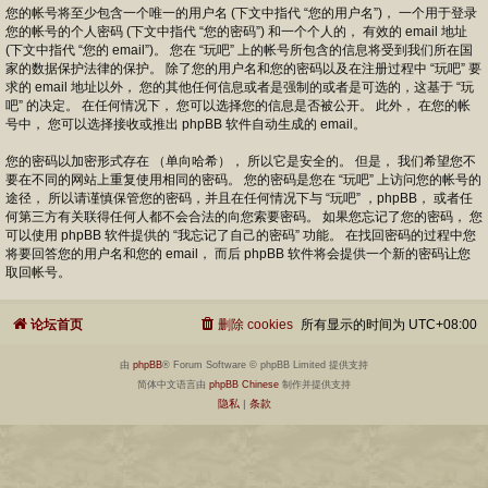
您的帐号将至少包含一个唯一的用户名 (下文中指代 “您的用户名”)， 一个用于登录
您的帐号的个人密码 (下文中指代 “您的密码”) 和一个个人的， 有效的 email 地址
(下文中指代 “您的 email”)。 您在 “玩吧” 上的帐号所包含的信息将受到我们所在国
家的数据保护法律的保护。 除了您的用户名和您的密码以及在注册过程中 “玩吧” 要
求的 email 地址以外， 您的其他任何信息或者是强制的或者是可选的，这基于 “玩
吧” 的决定。 在任何情况下， 您可以选择您的信息是否被公开。 此外， 在您的帐
号中， 您可以选择接收或推出 phpBB 软件自动生成的 email。
您的密码以加密形式存在 （单向哈希）， 所以它是安全的。 但是， 我们希望您不
要在不同的网站上重复使用相同的密码。 您的密码是您在 “玩吧” 上访问您的帐号的
途径， 所以请谨慎保管您的密码，并且在任何情况下与 “玩吧” ，phpBB， 或者任
何第三方有关联得任何人都不会合法的向您索要密码。 如果您忘记了您的密码， 您
可以使用 phpBB 软件提供的 “我忘记了自己的密码” 功能。 在找回密码的过程中您
将要回答您的用户名和您的 email， 而后 phpBB 软件将会提供一个新的密码让您
取回帐号。
论坛首页
删除 cookies
所有显示的时间为
UTC+08:00
由
phpBB
® Forum Software © phpBB Limited 提供支持
简体中文语言由
phpBB Chinese
制作并提供支持
隐私
|
条款