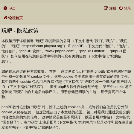
FAQ
注册
登录
论坛首页
玩吧 - 隐私政策
本政策用于详细解释 “玩吧” 和其附属的公司 （下文中指代 “我们”, “我方”， “我们
的”， “玩吧”, “https://forum.playbar.org”） 和 phpBB （下文指代 “他们”， “他方”，
“他们的”， “phpBB 软件”， “www.phpbb.com”， “phpBB Limited”， “phpBB 团
队”） 如何使用在与您的会话中得到的与您有关的信息 （下文中指代 “您的信
息”）。
您的信息通过两种方式收集。 首先， 通过浏览 “玩吧” 将使 phpBB 软件在您的电脑
中生成一定数量的 cookie 文件， 这些 cookie 是浏览器用于缓存信息的临时文件。
其中前两个 cookie 包含用户的 ID 信息 (下文指代 “用户ID”) 和一个匿名的用户对话
ID （下文中指代 “对话ID”）， 将被 phpBB 软件自动分配给您。 第三个cookie 将在
您浏览 “玩吧” 中的主题后自动产生， 用于存储已阅读的主题， 用于提高用户体
验。
phpBB软件在浏览 “玩吧” 时，除了上述的 cookies 外，或许我们会使用其它外部
cookie 来储存信息， 但这已经超出了本文档的范围。 第二种是我们通过您提交的
内容收集到的您的信息。 这种情况是但是不局限于：以匿名用户发帖 (下文中指代
“匿名帖子”)， 在 “玩吧” 上注册帐号 (下文中指代 “您的帐号”) 登录动作和您在注册后
发表的帖子 (下文中指代 “您的帖子”)。