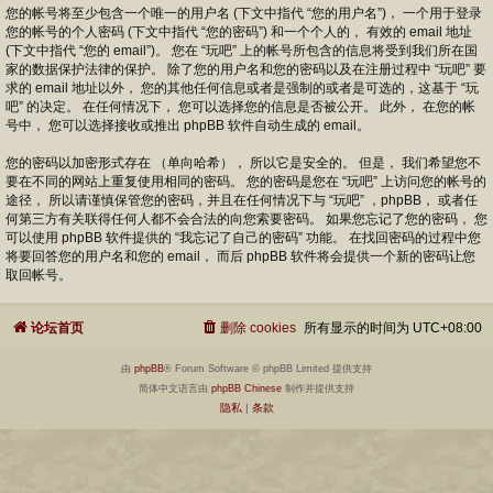
您的帐号将至少包含一个唯一的用户名 (下文中指代 “您的用户名”)， 一个用于登录
您的帐号的个人密码 (下文中指代 “您的密码”) 和一个个人的， 有效的 email 地址
(下文中指代 “您的 email”)。 您在 “玩吧” 上的帐号所包含的信息将受到我们所在国
家的数据保护法律的保护。 除了您的用户名和您的密码以及在注册过程中 “玩吧” 要
求的 email 地址以外， 您的其他任何信息或者是强制的或者是可选的，这基于 “玩
吧” 的决定。 在任何情况下， 您可以选择您的信息是否被公开。 此外， 在您的帐
号中， 您可以选择接收或推出 phpBB 软件自动生成的 email。
您的密码以加密形式存在 （单向哈希）， 所以它是安全的。 但是， 我们希望您不
要在不同的网站上重复使用相同的密码。 您的密码是您在 “玩吧” 上访问您的帐号的
途径， 所以请谨慎保管您的密码，并且在任何情况下与 “玩吧” ，phpBB， 或者任
何第三方有关联得任何人都不会合法的向您索要密码。 如果您忘记了您的密码， 您
可以使用 phpBB 软件提供的 “我忘记了自己的密码” 功能。 在找回密码的过程中您
将要回答您的用户名和您的 email， 而后 phpBB 软件将会提供一个新的密码让您
取回帐号。
论坛首页
删除 cookies
所有显示的时间为
UTC+08:00
由
phpBB
® Forum Software © phpBB Limited 提供支持
简体中文语言由
phpBB Chinese
制作并提供支持
隐私
|
条款