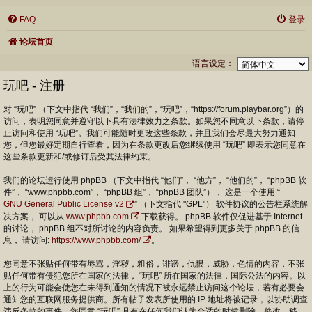
FAQ
登录
论坛首页
语言设定：
玩吧 - 注册
对 “玩吧” （下文中指代 “我们”，“我们的”，“玩吧”，“https://forum.playbar.org”）的
访问，表明您同意并遵守以下具有法律效力之条款。如果您不同意以下条款，请停
止访问和使用 “玩吧”。我们可能随时更改这些条款，并且我们会尽最大努力通知
您，但您最好定期自行查看，因为在条款更改后您继续使用 “玩吧” 即表示您同意在
这些条款更新和/或修订后受其法律约束。
我们的论坛运行使用 phpBB （下文中指代 “他们”， “他方”， “他们的”， “phpBB 软
件”， “www.phpbb.com”， “phpBB 组”， “phpBB 团队”）， 这是一个使用 “
GNU General Public License v2
” （下文指代 "GPL"） 软件协议的公告栏系统解
决方案， 可以从
www.phpbb.com
下载获得。 phpBB 软件仅促进基于 Internet
的讨论， phpBB 组不对所讨论的内容负责。 如果希望得到更多关于 phpBB 的信
息， 请访问:
https://www.phpbb.com/
。
您同意不张贴任何带有辱骂，淫秽，粗俗，诽谤，仇恨，威胁，色情的内容，不张
贴任何带有侵犯您所在国家的法律， “玩吧” 所在国家的法律，国际公法的内容。以
上的行为可能会使您在未得到通知的情况下被永远禁止访问这个论坛，若有必要会
通知您的互联网服务提供商。所有帖子发表所使用的 IP 地址将被记录，以协助调查
违反条款的事件。您同意 “玩吧” 具有在任何我们认为合适的时候删除，修改，移