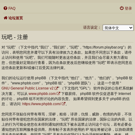
FAQ
登录
论坛首页
语言设定：
玩吧 - 注册
对 “玩吧” （下文中指代 “我们”，“我们的”，“玩吧”，“https://forum.playbar.org”）的
访问，表明您同意并遵守以下具有法律效力之条款。如果您不同意以下条款，请停
止访问和使用 “玩吧”。我们可能随时更改这些条款，并且我们会尽最大努力通知
您，但您最好定期自行查看，因为在条款更改后您继续使用 “玩吧” 即表示您同意在
这些条款更新和/或修订后受其法律约束。
我们的论坛运行使用 phpBB （下文中指代 “他们”， “他方”， “他们的”， “phpBB 软
件”， “www.phpbb.com”， “phpBB 组”， “phpBB 团队”）， 这是一个使用 “
GNU General Public License v2
” （下文指代 "GPL"） 软件协议的公告栏系统解
决方案， 可以从
www.phpbb.com
下载获得。 phpBB 软件仅促进基于 Internet
的讨论， phpBB 组不对所讨论的内容负责。 如果希望得到更多关于 phpBB 的信
息， 请访问:
https://www.phpbb.com/
。
您同意不张贴任何带有辱骂，淫秽，粗俗，诽谤，仇恨，威胁，色情的内容，不张
贴任何带有侵犯您所在国家的法律， “玩吧” 所在国家的法律，国际公法的内容。以
上的行为可能会使您在未得到通知的情况下被永远禁止访问这个论坛，若有必要会
通知您的互联网服务提供商。所有帖子发表所使用的 IP 地址将被记录，以协助调查
违反条款的事件。您同意 “玩吧” 具有在任何我们认为合适的时候删除，修改，移