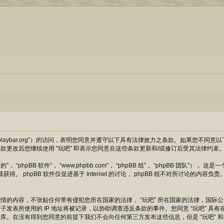
://forum.playbar.org”）的访问，表明您同意并遵守以下具有法律效力之条款。如
更改后您继续使用 “玩吧” 即表示您同意在这些条款更新和/或修订后受其法律约束
“phpBB 软件”， “www.phpbb.com”， “phpBB 组”， “phpBB 团队”）， 这是一
获得。 phpBB 软件仅促进基于 Internet 的讨论， phpBB 组不对所讨论的内容负
情的内容，不张贴任何带有侵犯您所在国家的法律， “玩吧” 所在国家的法律，国际
发表所使用的 IP 地址将被记录，以协助调查违反条款的事件。您同意 “玩吧” 具
。在没有得到您同意的前提下我们不会向任何第三方发布这些信息，但是 “玩吧” 和 