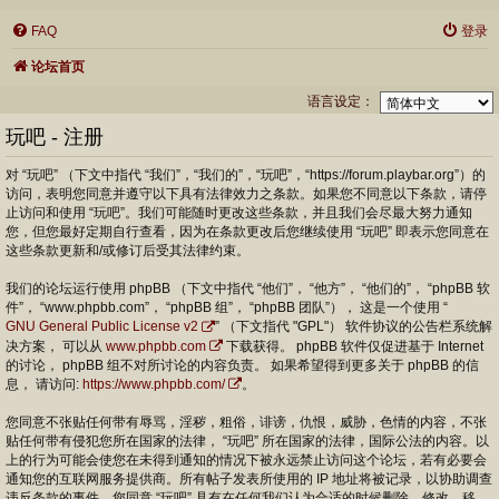
FAQ
登录
论坛首页
语言设定：
玩吧 - 注册
对 “玩吧” （下文中指代 “我们”，“我们的”，“玩吧”，“https://forum.playbar.org”）的
访问，表明您同意并遵守以下具有法律效力之条款。如果您不同意以下条款，请停
止访问和使用 “玩吧”。我们可能随时更改这些条款，并且我们会尽最大努力通知
您，但您最好定期自行查看，因为在条款更改后您继续使用 “玩吧” 即表示您同意在
这些条款更新和/或修订后受其法律约束。
我们的论坛运行使用 phpBB （下文中指代 “他们”， “他方”， “他们的”， “phpBB 软
件”， “www.phpbb.com”， “phpBB 组”， “phpBB 团队”）， 这是一个使用 “
GNU General Public License v2
” （下文指代 "GPL"） 软件协议的公告栏系统解
决方案， 可以从
www.phpbb.com
下载获得。 phpBB 软件仅促进基于 Internet
的讨论， phpBB 组不对所讨论的内容负责。 如果希望得到更多关于 phpBB 的信
息， 请访问:
https://www.phpbb.com/
。
您同意不张贴任何带有辱骂，淫秽，粗俗，诽谤，仇恨，威胁，色情的内容，不张
贴任何带有侵犯您所在国家的法律， “玩吧” 所在国家的法律，国际公法的内容。以
上的行为可能会使您在未得到通知的情况下被永远禁止访问这个论坛，若有必要会
通知您的互联网服务提供商。所有帖子发表所使用的 IP 地址将被记录，以协助调查
违反条款的事件。您同意 “玩吧” 具有在任何我们认为合适的时候删除，修改，移