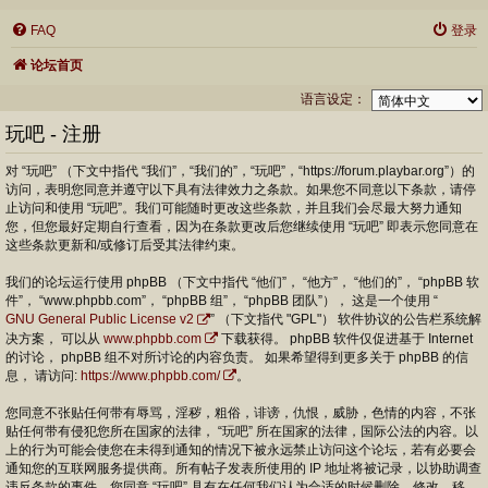
FAQ
登录
论坛首页
语言设定：
玩吧 - 注册
对 “玩吧” （下文中指代 “我们”，“我们的”，“玩吧”，“https://forum.playbar.org”）的
访问，表明您同意并遵守以下具有法律效力之条款。如果您不同意以下条款，请停
止访问和使用 “玩吧”。我们可能随时更改这些条款，并且我们会尽最大努力通知
您，但您最好定期自行查看，因为在条款更改后您继续使用 “玩吧” 即表示您同意在
这些条款更新和/或修订后受其法律约束。
我们的论坛运行使用 phpBB （下文中指代 “他们”， “他方”， “他们的”， “phpBB 软
件”， “www.phpbb.com”， “phpBB 组”， “phpBB 团队”）， 这是一个使用 “
GNU General Public License v2
” （下文指代 "GPL"） 软件协议的公告栏系统解
决方案， 可以从
www.phpbb.com
下载获得。 phpBB 软件仅促进基于 Internet
的讨论， phpBB 组不对所讨论的内容负责。 如果希望得到更多关于 phpBB 的信
息， 请访问:
https://www.phpbb.com/
。
您同意不张贴任何带有辱骂，淫秽，粗俗，诽谤，仇恨，威胁，色情的内容，不张
贴任何带有侵犯您所在国家的法律， “玩吧” 所在国家的法律，国际公法的内容。以
上的行为可能会使您在未得到通知的情况下被永远禁止访问这个论坛，若有必要会
通知您的互联网服务提供商。所有帖子发表所使用的 IP 地址将被记录，以协助调查
违反条款的事件。您同意 “玩吧” 具有在任何我们认为合适的时候删除，修改，移