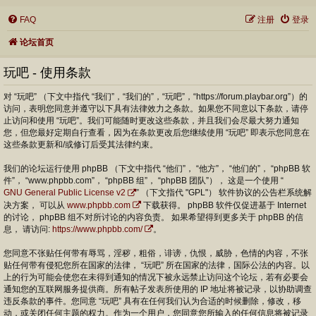
FAQ
注册
登录
论坛首页
玩吧 - 使用条款
对 “玩吧” （下文中指代 “我们”，“我们的”，“玩吧”，“https://forum.playbar.org”）的
访问，表明您同意并遵守以下具有法律效力之条款。如果您不同意以下条款，请停
止访问和使用 “玩吧”。我们可能随时更改这些条款，并且我们会尽最大努力通知
您，但您最好定期自行查看，因为在条款更改后您继续使用 “玩吧” 即表示您同意在
这些条款更新和/或修订后受其法律约束。
我们的论坛运行使用 phpBB （下文中指代 “他们”， “他方”， “他们的”， “phpBB 软
件”， “www.phpbb.com”， “phpBB 组”， “phpBB 团队”）， 这是一个使用 “
GNU General Public License v2
” （下文指代 "GPL"） 软件协议的公告栏系统解
决方案， 可以从
www.phpbb.com
下载获得。 phpBB 软件仅促进基于 Internet
的讨论， phpBB 组不对所讨论的内容负责。 如果希望得到更多关于 phpBB 的信
息， 请访问:
https://www.phpbb.com/
。
您同意不张贴任何带有辱骂，淫秽，粗俗，诽谤，仇恨，威胁，色情的内容，不张
贴任何带有侵犯您所在国家的法律， “玩吧” 所在国家的法律，国际公法的内容。以
上的行为可能会使您在未得到通知的情况下被永远禁止访问这个论坛，若有必要会
通知您的互联网服务提供商。所有帖子发表所使用的 IP 地址将被记录，以协助调查
违反条款的事件。您同意 “玩吧” 具有在任何我们认为合适的时候删除，修改，移
动，或关闭任何主题的权力。作为一个用户，您同意您所输入的任何信息将被记录