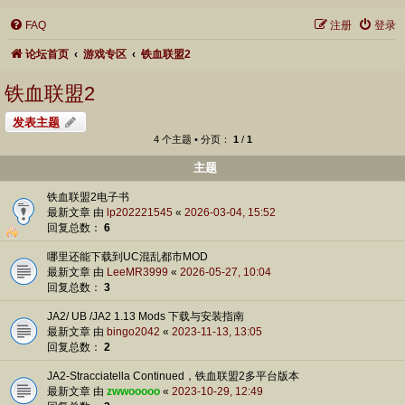
FAQ
注册
登录
论坛首页
游戏专区
铁血联盟2
铁血联盟2
发表主题
4 个主题 • 分页：
1
/
1
主题
铁血联盟2电子书
最新文章 由
lp202221545
«
2026-03-04, 15:52
回复总数：
6
哪里还能下载到UC混乱都市MOD
最新文章 由
LeeMR3999
«
2026-05-27, 10:04
回复总数：
3
JA2/ UB /JA2 1.13 Mods 下载与安装指南
最新文章 由
bingo2042
«
2023-11-13, 13:05
回复总数：
2
JA2-Stracciatella Continued，铁血联盟2多平台版本
最新文章 由
zwwooooo
«
2023-10-29, 12:49