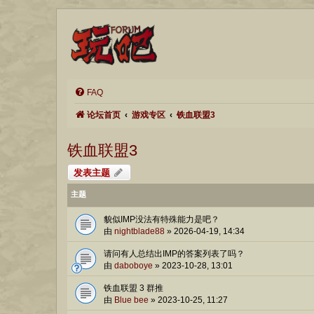
FAQ
论坛首页
游戏专区
铁血联盟3
铁血联盟3
发表主题
主题
貌似IMP没法有特殊能力是吧？
由
nightblade88
»
2026-04-19, 14:34
请问有人总结出IMP的答案列表了吗？
由
daboboye
»
2023-10-28, 13:01
铁血联盟 3 群推
由
Blue bee
»
2023-10-25, 11:27