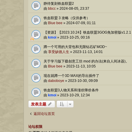
静待复刻铁血联盟2
由
bbcc
»
2024-08-05, 23:37
铁血联盟 3 攻略（仅供参考）
由
Blue bee
»
2024-07-09, 01:11
【资源】【2023.10.24】铁血联盟3GOG免加密版v1.2
由
kmoi
»
2023-10-25, 00:16
蹲一个可用的大背包和无限钻石矿MOD~
由
享受缺德人生
»
2023-11-13, 14:01
关于学习版下载创意工坊 mod 的办法(来自人间冰器)。
由
Blue bee
»
2023-11-13, 10:05
现在就蹲一个3D MAX的导出插件了
由
daboboye
»
2023-10-30, 09:09
铁血联盟3人物关系和涨价降价条件
由
kmoi
»
2023-10-29, 12:34
发表主题
返回论坛首页
论坛权限