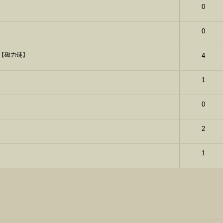
0
0
.1【磁力链】
4
1
0
2
1