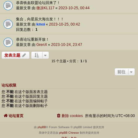
恭喜铁血联盟论坛回来了！
最新文章 由
微凉KL117
«
2023-10-25, 00:44
集合，向星辰大海出发！！！
最新文章 由
kmoi
«
2023-10-25, 00:42
回复总数：
1
恭喜论坛重新开放！
最新文章 由
GrenX
«
2023-10-24, 23:47
发表主题
15 个主题 • 分页：
1
/
1
前往
论坛权限
您
不能
在这个版面发表主题
您
不能
在这个版面回复主题
您
不能
在这个版面编辑帖子
您
不能
在这个版面删除帖子
论坛首页
删除 cookies
所有显示的时间为
UTC+08:00
由
phpBB
® Forum Software © phpBB Limited 提供支持
简体中文语言由
phpBB Chinese
制作并提供支持