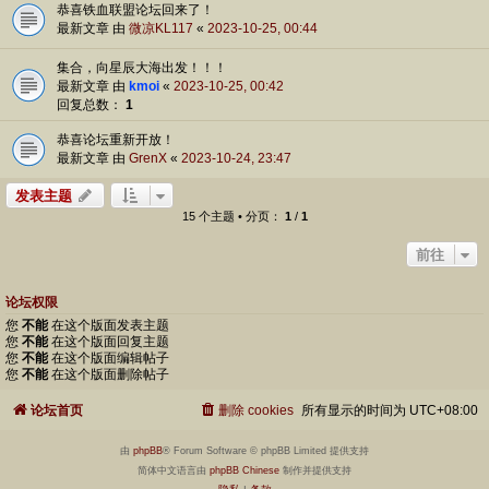
恭喜铁血联盟论坛回来了！
最新文章 由
微凉KL117
«
2023-10-25, 00:44
集合，向星辰大海出发！！！
最新文章 由
kmoi
«
2023-10-25, 00:42
回复总数：
1
恭喜论坛重新开放！
最新文章 由
GrenX
«
2023-10-24, 23:47
发表主题
15 个主题 • 分页：
1
/
1
前往
论坛权限
您
不能
在这个版面发表主题
您
不能
在这个版面回复主题
您
不能
在这个版面编辑帖子
您
不能
在这个版面删除帖子
论坛首页
删除 cookies
所有显示的时间为
UTC+08:00
由
phpBB
® Forum Software © phpBB Limited 提供支持
简体中文语言由
phpBB Chinese
制作并提供支持