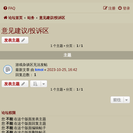
FAQ
注册
登录
论坛首页
站务
意见建议/投诉区
意见建议/投诉区
发表主题
1 个主题 • 分页：
1
/
1
主题
游戏杂谈区无法发帖
最新文章 由
kmoi
«
2023-10-25, 16:42
回复总数：
1
发表主题
1 个主题 • 分页：
1
/
1
前往
论坛权限
您
不能
在这个版面发表主题
您
不能
在这个版面回复主题
您
不能
在这个版面编辑帖子
您
不能
在这个版面删除帖子